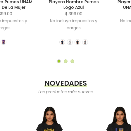
 Pumas UNAM
Playera Hombre Pumas
Playera N
La Mujer
Logo Azul
UNAM L
00
$ 399.00
$
puestos y
No incluye impuestos y
No inclu
s
cargos
c
NOVEDADES
Los productos más nuevos