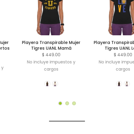
rable Mujer
Playera Transpirable Mujer
Playera Tr
NL Mamá
Tigres UANL Love
Tigres U
00
$ 449.00
$
puestos y
No incluye impuestos y
No inclu
s
cargos
c