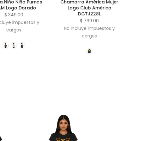
iño Niña Pumas
Chamarra América Mujer
Player
ogo Dorado
Logo Club América
Ti
DGTJ228L
 349.00
$ 799.00
ye impuestos y
No i
No incluye impuestos y
argos
cargos