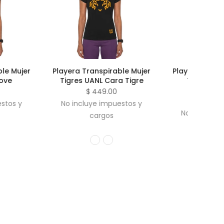
anspirable Mujer
Playera Transpirable Mujer
Player
ANL Cara Tigre
Tigres UANL Logo U
Tigres 
Combinado
 449.00
$ 449.00
ye impuestos y
No incluye impuestos y
No i
argos
cargos