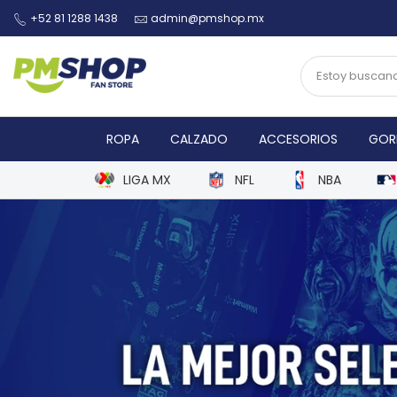
+52 81 1288 1438
admin@pmshop.mx
ROPA
CALZADO
ACCESORIOS
GOR
LIGA MX
NFL
NBA