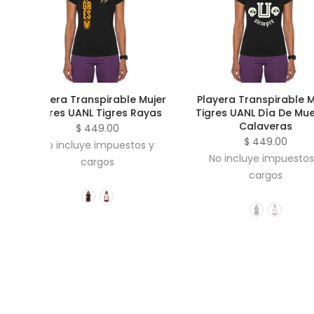
Playera Transpirable Mujer
Playera Transpi
Tigres UANL Día De Muertos
Tigres UA
Calaveras
$ 449.
$ 449.00
No incluye im
No incluye impuestos y
cargo
cargos