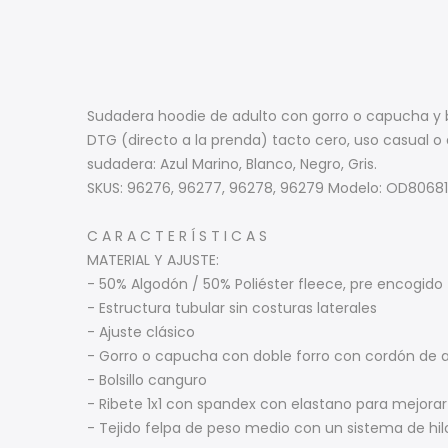
Sudadera hoodie de adulto con gorro o capucha y bo
DTG (directo a la prenda) tacto cero, uso casual o 
sudadera: Azul Marino, Blanco, Negro, Gris.
SKUS: 96276, 96277, 96278, 96279 Modelo: OD80681
C A R A C T E R Í S T I C A S
MATERIAL Y AJUSTE:
- 50% Algodón / 50% Poliéster fleece, pre encogido
- Estructura tubular sin costuras laterales
- Ajuste clásico
- Gorro o capucha con doble forro con cordón de a
- Bolsillo canguro
- Ribete 1x1 con spandex con elastano para mejora
- Tejido felpa de peso medio con un sistema de hi