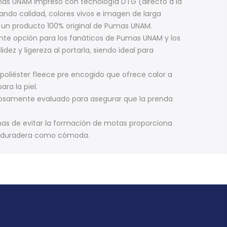
umas UNAM impreso con tecnología DTG (directo a la
zando calidad, colores vivos e imagen de larga
 un producto 100% original de Pumas UNAM.
ente opción para los fanáticos de Pumas UNAM y los
ez y ligereza al portarla, siendo ideal para
poliéster fleece pre encogido que ofrece calor a
ra la piel.
rosamente evaluado para asegurar que la prenda
as de evitar la formación de motas proporciona
ace duradera como cómoda.