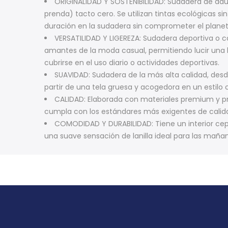
ORIGINALIDAD Y SOSTENIBILIDAD: Sudadera de adu
prenda) tacto cero. Se utilizan tintas ecológicas s
duración en la sudadera sin comprometer el plane
VERSATILIDAD Y LIGEREZA: Sudadera deportiva o c
amantes de la moda casual, permitiendo lucir una ho
cubrirse en el uso diario o actividades deportivas.
SUAVIDAD: Sudadera de la más alta calidad, desd
partir de una tela gruesa y acogedora en un estilo 
CALIDAD: Elaborada con materiales premium y p
cumpla con los estándares más exigentes de calid
COMODIDAD Y DURABILIDAD: Tiene un interior ce
una suave sensación de lanilla ideal para las mañ