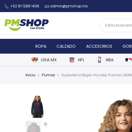
+52 81 1288 1438
admin@pmshop.mx
ROPA
CALZADO
ACCESORIOS
GOR
LIGA MX
NFL
NBA
Inicio
Pumas
Sudadera Mujer Hoodie Pumas UNAM