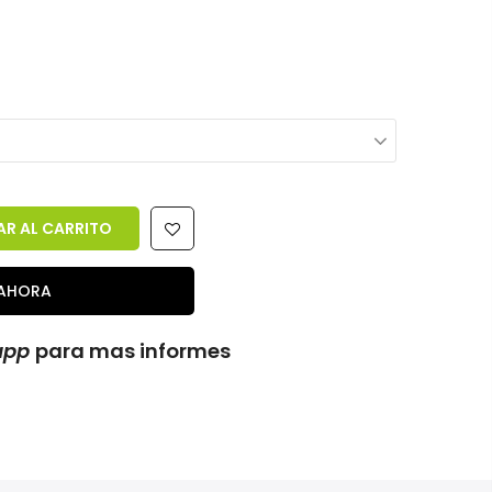
R AL CARRITO
AHORA
app
para mas informes