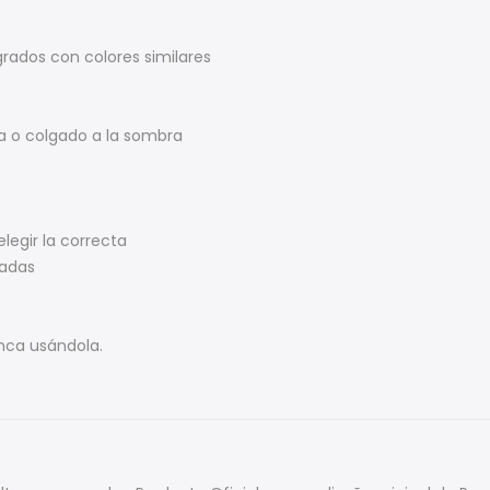
rados con colores similares
a o colgado a la sombra
elegir la correcta
madas
unca usándola.