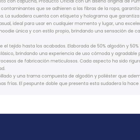
lto con capucha, Producto Oficial con un diseño original de P
in contaminantes que se adhieren a las fibras de la ropa, garanti
ta. La sudadera cuenta con etiqueta y holograma que garantiza
asual, ideal para usar en cualquier momento y lugar, una excel
odie única y con estilo propio, brindando una sensación de calid
e el tejido hasta los acabados. Elaborada de 50% algodón y 50% 
clásico, brindando una experiencia de uso cómoda y agradable pa
rocesos de fabricación meticulosos. Cada aspecto ha sido rigu
ad.
pillado y una trama compuesta de algodón y poliéster que adem
anas frías. El pespunte doble que presenta esta sudadera la h