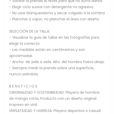
- Voltear la prenda al revés para que no sufra daños
- Elegir ciclo suave con detergente no agresivo
- No usar blanqueadores y secar colgado a la sombra
- Planchar a vapor, no planchar el área con diseño
SELECCIÓN DE LA TALLA:
- Visualizar la guía de tallas en las fotografías para
elegir la correcta
- Las medidas están en centímetros y son
aproximadas
- Ancho: de axila a axila. Alto: del hombro hasta abajo
- Siempre medir la prenda sobre una superficie,
nunca usándola.
B E N E F I C I O S
ORIGINALIDAD Y SOSTENIBILIDAD: Playera de hombre
de manga corta, Producto con un diseño original
impreso en vinil.
VERSATILIDAD Y LIGEREZA: Playera deportiva o casual