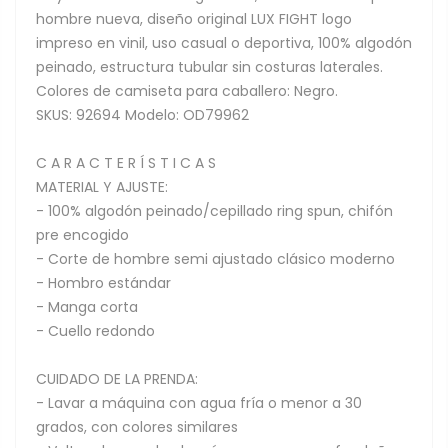
hombre nueva, diseño original LUX FIGHT logo
impreso en vinil, uso casual o deportiva, 100% algodón
peinado, estructura tubular sin costuras laterales.
Colores de camiseta para caballero: Negro.
SKUS: 92694 Modelo: OD79962
C A R A C T E R Í S T I C A S
MATERIAL Y AJUSTE:
- 100% algodón peinado/cepillado ring spun, chifón
pre encogido
- Corte de hombre semi ajustado clásico moderno
- Hombro estándar
- Manga corta
- Cuello redondo
CUIDADO DE LA PRENDA:
- Lavar a máquina con agua fría o menor a 30
grados, con colores similares