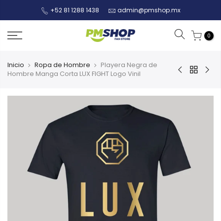
+52 81 1288 1438
admin@pmshop.mx
0
Inicio
Ropa de Hombre
Playera Negra de
Hombre Manga Corta LUX FIGHT Logo Vinil