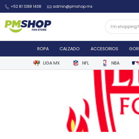
+52 81 1288 1438
admin@pmshop.mx
ROPA
CALZADO
ACCESORIOS
GOR
LIGA MX
NFL
NBA