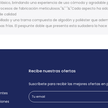
 clásico, brindando una experiencia de uso cómoda y agradable p
ocesos de fabricación meticulosos."&" "&"Cada aspecto ha sid
de calidad
pillado y una trama compuesta de algodón y poliéster que adem
anas frías. El pespunte doble que presenta esta sudadera la h
Recibe nuestras ofertas
Suscríbete para recibir las mejores ofertas en
entes
iones