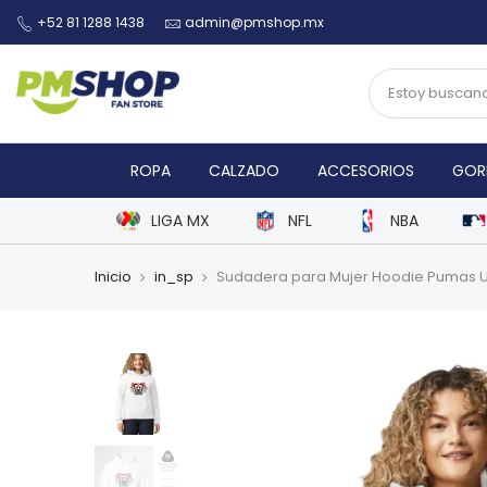
+52 81 1288 1438
admin@pmshop.mx
ROPA
CALZADO
ACCESORIOS
GOR
LIGA MX
NFL
NBA
Inicio
in_sp
Sudadera para Mujer Hoodie Pumas 