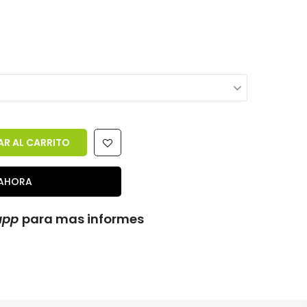
R AL CARRITO
AHORA
app
para mas informes