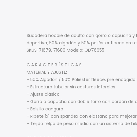
Sudadera hoodie de adulto con gorro o capucha y bo
deportiva, 50% algodón y 50% poliéster fleece pre e
SKUS: 71679, 71680 Modelo: OD76655
C A R A C T E R Í S T I C A S
MATERIAL Y AJUSTE:
- 50% Algodón / 50% Poliéster fleece, pre encogido
- Estructura tubular sin costuras laterales
- Ajuste clásico
- Gorro o capucha con doble forro con cordón de a
- Bolsillo canguro
- Ribete 1x1 con spandex con elastano para mejora
- Tejido felpa de peso medio con un sistema de hi