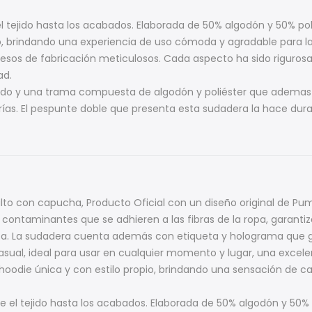
l tejido hasta los acabados. Elaborada de 50% algodón y 50% poli
o, brindando una experiencia de uso cómoda y agradable para la
esos de fabricación meticulosos. Cada aspecto ha sido riguro
ad.
lado y una trama compuesta de algodón y poliéster que ademas
 frías. El pespunte doble que presenta esta sudadera la hace 
lto con capucha, Producto Oficial con un diseño original de P
in contaminantes que se adhieren a las fibras de la ropa, garanti
ta. La sudadera cuenta además con etiqueta y holograma que g
asual, ideal para usar en cualquier momento y lugar, una excel
odie única y con estilo propio, brindando una sensación de calid
e el tejido hasta los acabados. Elaborada de 50% algodón y 50% 