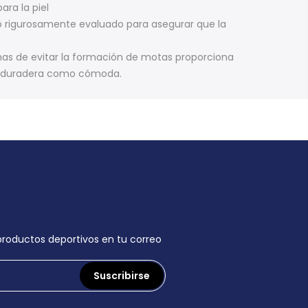
ara la piel
o rigurosamente evaluado para asegurar que la
as de evitar la formación de motas proporciona
ace duradera como cómoda.
 productos deportivos en tu correo
Suscribirse