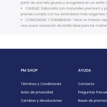
partir de una tela gruesa y acogedora en un estilo
CALIDAD: Elaborada con materiales premium y pr
prenda cumpla con los estándares más exigentes 
COMODIDAD Y DURABILIDAD: Tiene un interior ce
una suave sensación de lanilla ideal para las mañ
PM SHOP
AYUDA
Términos y Condiciones
Contacto
Aviso de privacidad
Preguntas frecu
Cambios y devoluciones
Bases de promoc