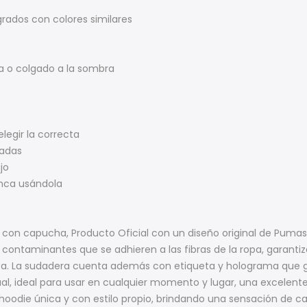
rados con colores similares
a o colgado a la sombra
elegir la correcta
madas
jo
unca usándola
 con capucha, Producto Oficial con un diseño original de Puma
in contaminantes que se adhieren a las fibras de la ropa, garanti
ta. La sudadera cuenta además con etiqueta y holograma que g
al, ideal para usar en cualquier momento y lugar, una excelent
odie única y con estilo propio, brindando una sensación de calid