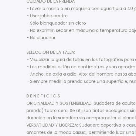
CUIDADO DE LA PRENDA:
- Lavar a mano o en máquina con agua tibia a 40 g
- Usar jabón neutro
- Sólo blanqueador sin cloro
- No exprimir, secar en máquina a temperatura baj
- No planchar
SELECCIÓN DE LA TALLA:
- Visualizar la guía de tallas en las fotografías para 
- Las medidas están en centímetros y son aproxi
- Ancho: de axila a axila. Alto: del hombro hasta aba
- Siempre medir la prenda sobre una superficie, n
B E N E F I C I O S
ORIGINALIDAD Y SOSTENIBILIDAD: Sudadera de adulto
prenda) tacto cero. Se utilizan tintas ecológicas s
duración en la sudadera sin comprometer el plane
VERSATILIDAD Y LIGEREZA: Sudadera deportiva o casu
amantes de la moda casual, permitiendo lucir una ho