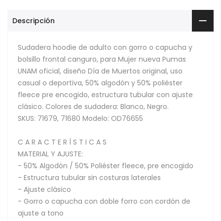
Descripción
Sudadera hoodie de adulto con gorro o capucha y
bolsillo frontal canguro, para Mujer nueva Pumas
UNAM oficial, diseño Día de Muertos original, uso
casual o deportiva, 50% algodón y 50% poliéster
fleece pre encogido, estructura tubular con ajuste
clásico. Colores de sudadera: Blanco, Negro.
SKUS: 71679, 71680 Modelo: OD76655
C A R A C T E R Í S T I C A S
MATERIAL Y AJUSTE:
- 50% Algodón / 50% Poliéster fleece, pre encogido
- Estructura tubular sin costuras laterales
- Ajuste clásico
- Gorro o capucha con doble forro con cordón de
ajuste a tono