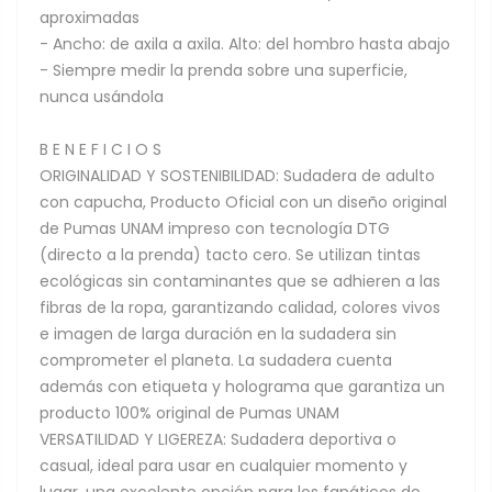
aproximadas
- Ancho: de axila a axila. Alto: del hombro hasta abajo
- Siempre medir la prenda sobre una superficie,
nunca usándola
B E N E F I C I O S
ORIGINALIDAD Y SOSTENIBILIDAD: Sudadera de adulto
con capucha, Producto Oficial con un diseño original
de Pumas UNAM impreso con tecnología DTG
(directo a la prenda) tacto cero. Se utilizan tintas
ecológicas sin contaminantes que se adhieren a las
fibras de la ropa, garantizando calidad, colores vivos
e imagen de larga duración en la sudadera sin
comprometer el planeta. La sudadera cuenta
además con etiqueta y holograma que garantiza un
producto 100% original de Pumas UNAM
VERSATILIDAD Y LIGEREZA: Sudadera deportiva o
casual, ideal para usar en cualquier momento y
lugar, una excelente opción para los fanáticos de