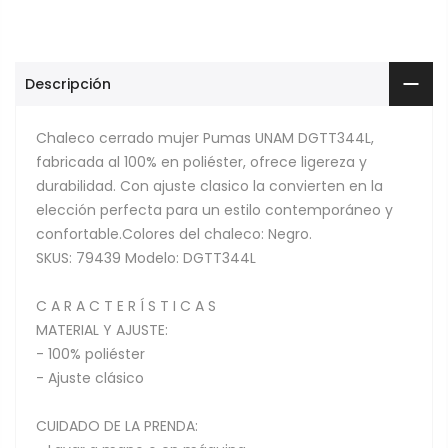
Descripción
Chaleco cerrado mujer Pumas UNAM DGTT344L,
fabricada al 100% en poliéster, ofrece ligereza y
durabilidad. Con ajuste clasico la convierten en la
elección perfecta para un estilo contemporáneo y
confortable.Colores del chaleco: Negro.
SKUS: 79439 Modelo: DGTT344L
C A R A C T E R Í S T I C A S
MATERIAL Y AJUSTE:
- 100% poliéster
- Ajuste clásico
CUIDADO DE LA PRENDA: