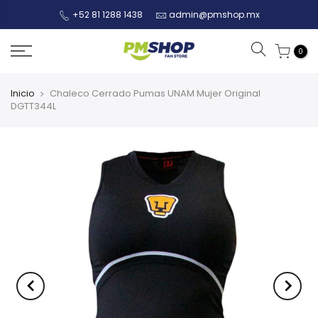
+52 81 1288 1438
admin@pmshop.mx
0
Inicio
Chaleco Cerrado Pumas UNAM Mujer Original
DGTT344L