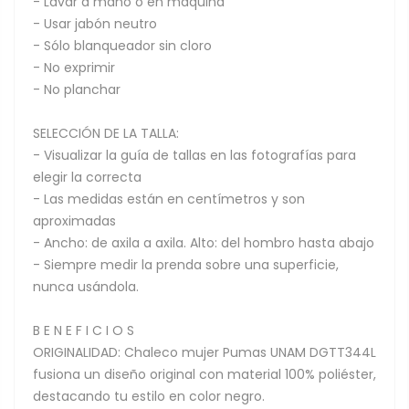
- Lavar a mano o en máquina
- Usar jabón neutro
- Sólo blanqueador sin cloro
- No exprimir
- No planchar
SELECCIÓN DE LA TALLA:
- Visualizar la guía de tallas en las fotografías para
elegir la correcta
- Las medidas están en centímetros y son
aproximadas
- Ancho: de axila a axila. Alto: del hombro hasta abajo
- Siempre medir la prenda sobre una superficie,
nunca usándola.
B E N E F I C I O S
ORIGINALIDAD: Chaleco mujer Pumas UNAM DGTT344L
fusiona un diseño original con material 100% poliéster,
destacando tu estilo en color negro.