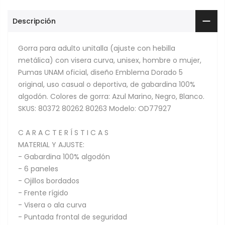
Descripción
Gorra para adulto unitalla (ajuste con hebilla
metálica) con visera curva, unisex, hombre o mujer,
Pumas UNAM oficial, diseño Emblema Dorado 5
original, uso casual o deportiva, de gabardina 100%
algodón. Colores de gorra: Azul Marino, Negro, Blanco.
SKUS: 80372 80262 80263 Modelo: OD77927
C A R A C T E R Í S T I C A S
MATERIAL Y AJUSTE:
- Gabardina 100% algodón
- 6 paneles
- Ojillos bordados
- Frente rígido
- Visera o ala curva
- Puntada frontal de seguridad