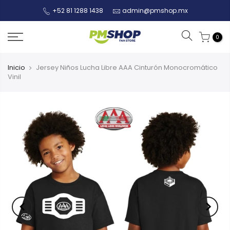
+52 81 1288 1438
admin@pmshop.mx
0
Inicio
Jersey Niños Lucha Libre AAA Cinturón Monocromático
Vinil