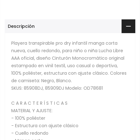
Descripción
Playera transpirable pro dry infantil manga corta
nueva, cuello redondo, para niño o niña Lucha Libre
AAA oficial, diseño Cinturón Monocromático original
estampado en vinil textil, uso casual o deportiva,
100% poliéster, estructura con ajuste clásico. Colores
de camiseta: Negro, Blanco.
SKUS: 85908DJ, 85909DJ Modelo: OD78681
C A R A C T E R Í S T I C A S
MATERIAL Y AJUSTE:
- 100% poliéster
- Estructura con ajuste clásico
- Cuello redondo