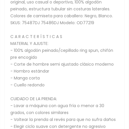
original, uso casual o deportiva, 100% algodón
peinado, estructura tubular sin costuras laterales.
Colores de camiseta para caballero: Negro, Blanco.
SKUS: 75487DJ 75486DJ Modelo: OD77219
C A R A C T E R Í S T I C A S
MATERIAL Y AJUSTE:
- 100% algodón peinado/cepillado ring spun, chifón
pre encogido
- Corte de hombre semi ajustado clásico moderno
- Hombro estándar
- Manga corta
- Cuello redondo
CUIDADO DE LA PRENDA:
- Lavar a máquina con agua fría o menor a 30
grados, con colores similares
- Voltear la prenda al revés para que no sufra daños
- Elegir ciclo suave con detergente no agresivo