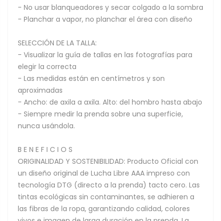
- No usar blanqueadores y secar colgado a la sombra
- Planchar a vapor, no planchar el área con diseño
SELECCIÓN DE LA TALLA:
- Visualizar la guía de tallas en las fotografías para
elegir la correcta
- Las medidas están en centímetros y son
aproximadas
- Ancho: de axila a axila. Alto: del hombro hasta abajo
- Siempre medir la prenda sobre una superficie,
nunca usándola.
B E N E F I C I O S
ORIGINALIDAD Y SOSTENIBILIDAD: Producto Oficial con
un diseño original de Lucha Libre AAA impreso con
tecnología DTG (directo a la prenda) tacto cero. Las
tintas ecológicas sin contaminantes, se adhieren a
las fibras de la ropa, garantizando calidad, colores
vivos e imagen de larga duración en la prenda. La