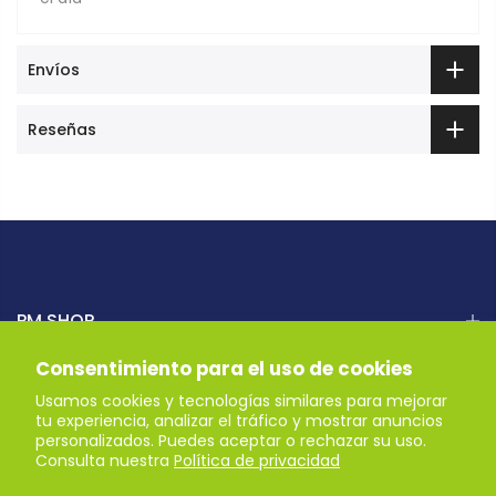
Envíos
Reseñas
PM SHOP
Consentimiento para el uso de cookies
AYUDA
Usamos cookies y tecnologías similares para mejorar
tu experiencia, analizar el tráfico y mostrar anuncios
personalizados. Puedes aceptar o rechazar su uso.
Recibe nuestras ofertas
Consulta nuestra
Política de privacidad