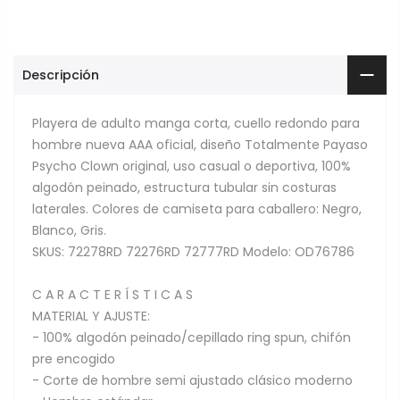
Descripción
Playera de adulto manga corta, cuello redondo para
hombre nueva AAA oficial, diseño Totalmente Payaso
Psycho Clown original, uso casual o deportiva, 100%
algodón peinado, estructura tubular sin costuras
laterales. Colores de camiseta para caballero: Negro,
Blanco, Gris.
SKUS: 72278RD 72276RD 72777RD Modelo: OD76786
C A R A C T E R Í S T I C A S
MATERIAL Y AJUSTE:
- 100% algodón peinado/cepillado ring spun, chifón
pre encogido
- Corte de hombre semi ajustado clásico moderno