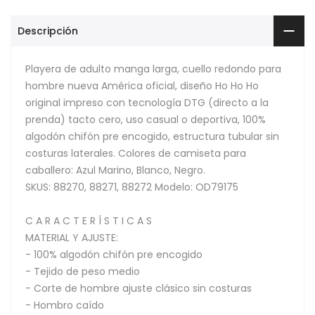
Descripción
Playera de adulto manga larga, cuello redondo para
hombre nueva América oficial, diseño Ho Ho Ho
original impreso con tecnología DTG (directo a la
prenda) tacto cero, uso casual o deportiva, 100%
algodón chifón pre encogido, estructura tubular sin
costuras laterales. Colores de camiseta para
caballero: Azul Marino, Blanco, Negro.
SKUS: 88270, 88271, 88272 Modelo: OD79175
C A R A C T E R Í S T I C A S
MATERIAL Y AJUSTE:
- 100% algodón chifón pre encogido
- Tejido de peso medio
- Corte de hombre ajuste clásico sin costuras
- Hombro caído