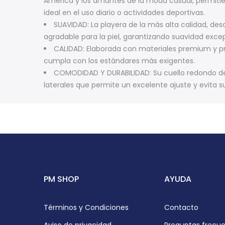
América y los amantes de la moda casual, permitiend
ideal en el uso diario o actividades deportivas.
SUAVIDAD: La playera de la más alta calidad, de
agradable para la piel, garantizando suavidad excep
CALIDAD: Elaborada con materiales premium y p
cumpla con los estándares más exigentes.
COMODIDAD Y DURABILIDAD: Su cuello redondo de 
laterales que permite un excelente ajuste y evita
PM SHOP
AYUDA
Términos y Condiciones
Contacto