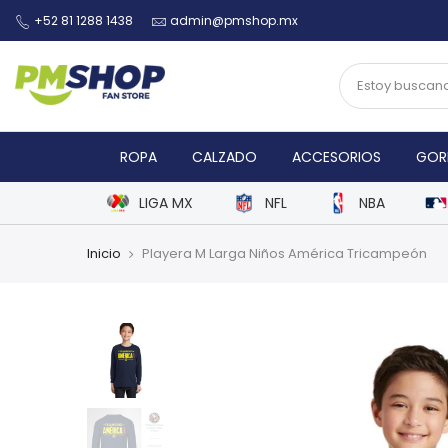
+52 81 1288 1438
admin@pmshop.mx
ROPA
CALZADO
ACCESORIOS
GOR
LIGA MX
NFL
NBA
Inicio
Playera M Larga Niños América Tricampeón