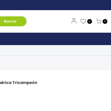
Buscar
0
0
mérica Tricampeón