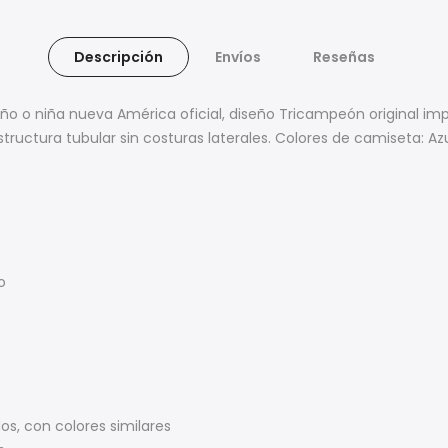
Descripción
Envíos
Reseñas
niño o niña nueva América oficial, diseño Tricampeón original i
tructura tubular sin costuras laterales. Colores de camiseta: Azu
o
s, con colores similares