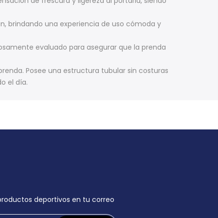
sación de frescura y ligereza al portarla, siendo
ifón, brindando una experiencia de uso cómoda y
rosamente evaluado para asegurar que la prenda
renda. Posee una estructura tubular sin costuras
 el día.
 productos deportivos en tu correo