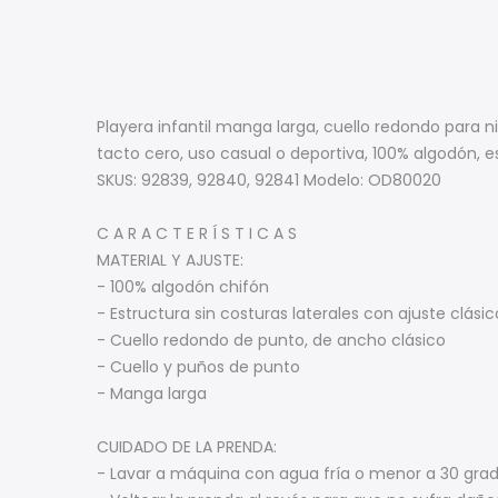
Playera infantil manga larga, cuello redondo para 
tacto cero, uso casual o deportiva, 100% algodón, es
SKUS: 92839, 92840, 92841 Modelo: OD80020
C A R A C T E R Í S T I C A S
MATERIAL Y AJUSTE:
- 100% algodón chifón
- Estructura sin costuras laterales con ajuste clásic
- Cuello redondo de punto, de ancho clásico
- Cuello y puños de punto
- Manga larga
CUIDADO DE LA PRENDA:
- Lavar a máquina con agua fría o menor a 30 grado