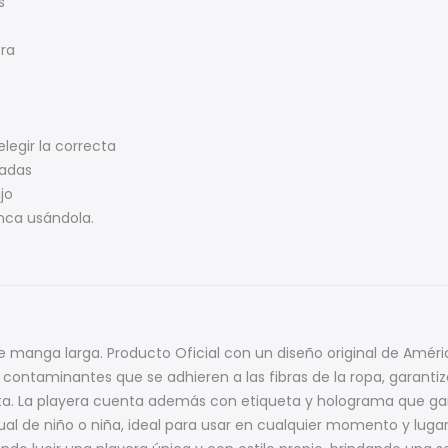
s
bra
elegir la correcta
madas
jo
unca usándola.
de manga larga. Producto Oficial con un diseño original de Amér
in contaminantes que se adhieren a las fibras de la ropa, garanti
a. La playera cuenta además con etiqueta y holograma que gar
ual de niño o niña, ideal para usar en cualquier momento y luga