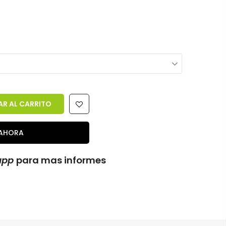
R AL CARRITO
AHORA
app
para mas informes