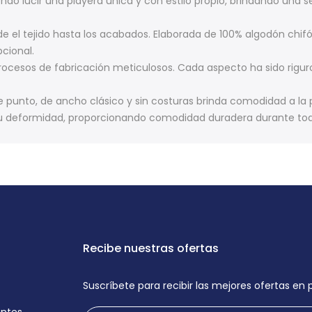
o lucir una playera única y con estilo propio, brindando una sen
sde el tejido hasta los acabados. Elaborada de 100% algodón ch
cional.
rocesos de fabricación meticulosos. Cada aspecto ha sido rigu
punto, de ancho clásico y sin costuras brinda comodidad a la p
 su deformidad, proporcionando comodidad duradera durante todo
Recibe nuestras ofertas
Suscríbete para recibir las mejores ofertas en