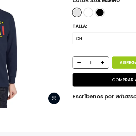
COLOR:
AZUL MARINO
TALLA:
CH
AGREGA
COMPRAR 
Escríbenos por
Whats