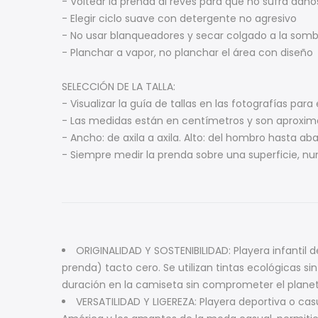
- Voltear la prenda al revés para que no sufra daño
- Elegir ciclo suave con detergente no agresivo
- No usar blanqueadores y secar colgado a la som
- Planchar a vapor, no planchar el área con diseño
SELECCIÓN DE LA TALLA:
- Visualizar la guía de tallas en las fotografías para 
- Las medidas están en centímetros y son aproxi
- Ancho: de axila a axila. Alto: del hombro hasta aba
- Siempre medir la prenda sobre una superficie, n
ORIGINALIDAD Y SOSTENIBILIDAD: Playera infantil 
prenda) tacto cero. Se utilizan tintas ecológicas s
duración en la camiseta sin comprometer el planet
VERSATILIDAD Y LIGEREZA: Playera deportiva o cas