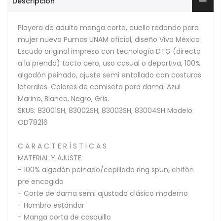
Descripción
Playera de adulto manga corta, cuello redondo para
mujer nueva Pumas UNAM oficial, diseño Viva México
Escudo original impreso con tecnología DTG (directo
a la prenda) tacto cero, uso casual o deportiva, 100%
algodón peinado, ajuste semi entallado con costuras
laterales. Colores de camiseta para dama: Azul
Marino, Blanco, Negro, Gris.
SKUS: 83001SH, 83002SH, 83003SH, 83004SH Modelo:
OD78216
C A R A C T E R Í S T I C A S
MATERIAL Y AJUSTE:
- 100% algodón peinado/cepillado ring spun, chifón
pre encogido
- Corte de dama semi ajustado clásico moderno
- Hombro estándar
- Manga corta de casquillo