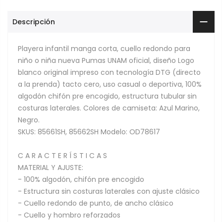
Descripción
Playera infantil manga corta, cuello redondo para
niño o niña nueva Pumas UNAM oficial, diseño Logo
blanco original impreso con tecnología DTG (directo
a la prenda) tacto cero, uso casual o deportiva, 100%
algodón chifón pre encogido, estructura tubular sin
costuras laterales. Colores de camiseta: Azul Marino,
Negro.
SKUS: 85661SH, 85662SH Modelo: OD78617
C A R A C T E R Í S T I C A S
MATERIAL Y AJUSTE:
- 100% algodón, chifón pre encogido
- Estructura sin costuras laterales con ajuste clásico
- Cuello redondo de punto, de ancho clásico
- Cuello y hombro reforzados