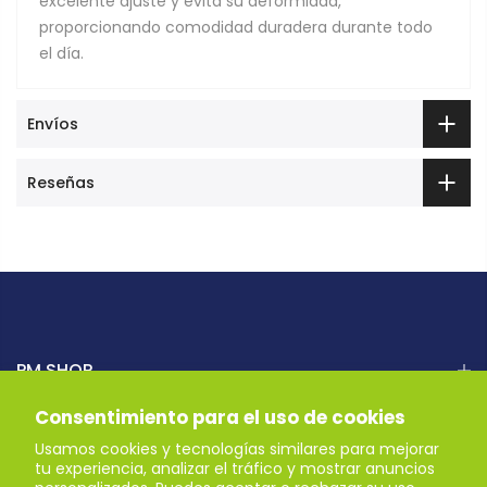
excelente ajuste y evita su deformidad,
proporcionando comodidad duradera durante todo
el día.
Envíos
Reseñas
PM SHOP
Consentimiento para el uso de cookies
AYUDA
Usamos cookies y tecnologías similares para mejorar
tu experiencia, analizar el tráfico y mostrar anuncios