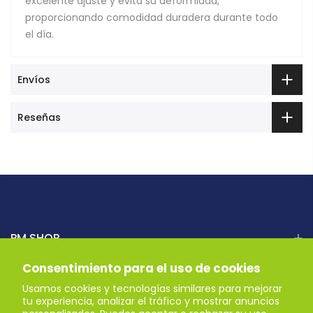
excelente ajuste y evita su deformidad,
proporcionando comodidad duradera durante todo
el día.
Envíos
Reseñas
PM SHOP
Consentimiento para el uso de cookies
AYUDA
Usamos cookies y tecnologías similares para mejorar
tu experiencia, analizar el tráfico y mostrar anuncios