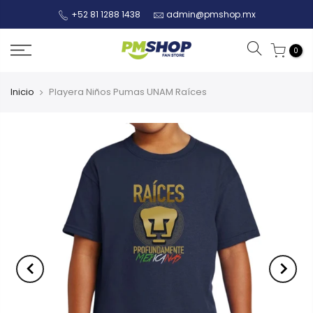
+52 81 1288 1438
admin@pmshop.mx
0
Inicio
Playera Niños Pumas UNAM Raíces