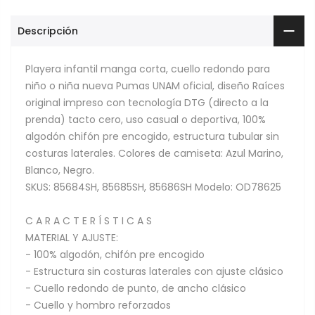
Descripción
Playera infantil manga corta, cuello redondo para
niño o niña nueva Pumas UNAM oficial, diseño Raíces
original impreso con tecnología DTG (directo a la
prenda) tacto cero, uso casual o deportiva, 100%
algodón chifón pre encogido, estructura tubular sin
costuras laterales. Colores de camiseta: Azul Marino,
Blanco, Negro.
SKUS: 85684SH, 85685SH, 85686SH Modelo: OD78625
C A R A C T E R Í S T I C A S
MATERIAL Y AJUSTE:
- 100% algodón, chifón pre encogido
- Estructura sin costuras laterales con ajuste clásico
- Cuello redondo de punto, de ancho clásico
- Cuello y hombro reforzados