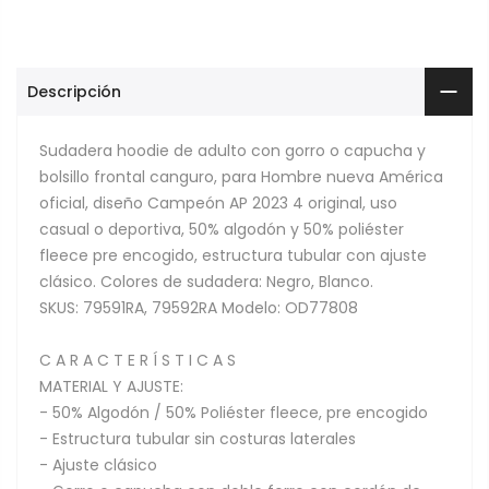
Descripción
Sudadera hoodie de adulto con gorro o capucha y
bolsillo frontal canguro, para Hombre nueva América
oficial, diseño Campeón AP 2023 4 original, uso
casual o deportiva, 50% algodón y 50% poliéster
fleece pre encogido, estructura tubular con ajuste
clásico. Colores de sudadera: Negro, Blanco.
SKUS: 79591RA, 79592RA Modelo: OD77808
C A R A C T E R Í S T I C A S
MATERIAL Y AJUSTE:
- 50% Algodón / 50% Poliéster fleece, pre encogido
- Estructura tubular sin costuras laterales
- Ajuste clásico