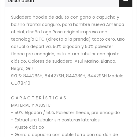
Descripción
Sudadera hoodie de adulto con gorro o capucha y
bolsillo frontal canguro, para hombre nueva América
oficial, diseño Logo Rosa original impreso con
tecnología DTG (directo a la prenda) tacto cero, uso
casual o deportiva, 50% algodón y 50% poliéster
fleece pre encogido, estructura tubular con ajuste
clásico. Colores de sudadera: Azul Marino, Blanco,
Negro, Gris.
SKUS: 84426SH, 84427SH, 84428SH, 84429SH Modelo:
OD78410
C A R A C T E R Í S T I C A S
MATERIAL Y AJUSTE:
- 50% Algodón / 50% Poliéster fleece, pre encogido
- Estructura tubular sin costuras laterales
- Ajuste clásico
- Gorro o capucha con doble forro con cordón de