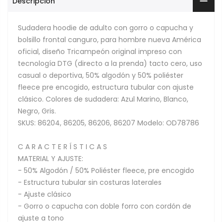
Descripción
Sudadera hoodie de adulto con gorro o capucha y
bolsillo frontal canguro, para hombre nueva América
oficial, diseño Tricampeón original impreso con
tecnología DTG (directo a la prenda) tacto cero, uso
casual o deportiva, 50% algodón y 50% poliéster
fleece pre encogido, estructura tubular con ajuste
clásico. Colores de sudadera: Azul Marino, Blanco,
Negro, Gris.
SKUS: 86204, 86205, 86206, 86207 Modelo: OD78786
C A R A C T E R Í S T I C A S
MATERIAL Y AJUSTE:
- 50% Algodón / 50% Poliéster fleece, pre encogido
- Estructura tubular sin costuras laterales
- Ajuste clásico
- Gorro o capucha con doble forro con cordón de
ajuste a tono