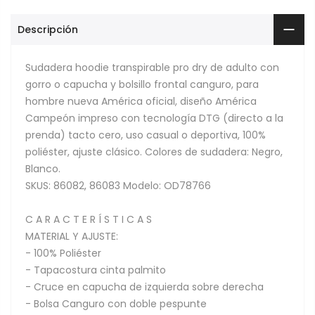
Descripción
Sudadera hoodie transpirable pro dry de adulto con
gorro o capucha y bolsillo frontal canguro, para
hombre nueva América oficial, diseño América
Campeón impreso con tecnología DTG (directo a la
prenda) tacto cero, uso casual o deportiva, 100%
poliéster, ajuste clásico. Colores de sudadera: Negro,
Blanco.
SKUS: 86082, 86083 Modelo: OD78766
C A R A C T E R Í S T I C A S
MATERIAL Y AJUSTE:
- 100% Poliéster
- Tapacostura cinta palmito
- Cruce en capucha de izquierda sobre derecha
- Bolsa Canguro con doble pespunte