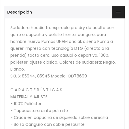
Descripción
Sudadera hoodie transpirable pro dry de adulto con
gorro o capucha y bolsillo frontal canguro, para
hombre nueva Pumas UNAM oficial, diseño Puma a
querer impreso con tecnología DTG (directo a la
prenda) tacto cero, uso casual o deportiva, 100%
poliéster, ajuste clásico. Colores de sudadera: Negro,
Blanco.
SKUS: 85944, 85945 Modelo: OD78699
C A R A C T E R Í S T I C A S
MATERIAL Y AJUSTE:
- 100% Poliéster
- Tapacostura cinta palmito
- Cruce en capucha de izquierda sobre derecha
- Bolsa Canguro con doble pespunte