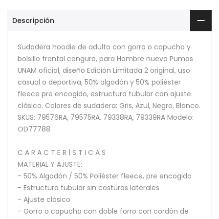
Descripción
Sudadera hoodie de adulto con gorro o capucha y
bolsillo frontal canguro, para Hombre nueva Pumas
UNAM oficial, diseño Edición Limitada 2 original, uso
casual o deportiva, 50% algodón y 50% poliéster
fleece pre encogido, estructura tubular con ajuste
clásico. Colores de sudadera: Gris, Azul, Negro, Blanco.
SKUS: 79576RA, 79575RA, 79338RA, 79339RA Modelo:
OD77788
C A R A C T E R Í S T I C A S
MATERIAL Y AJUSTE:
- 50% Algodón / 50% Poliéster fleece, pre encogido
- Estructura tubular sin costuras laterales
- Ajuste clásico
- Gorro o capucha con doble forro con cordón de