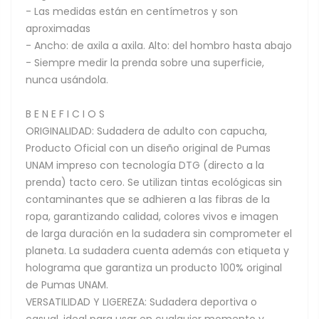
- Las medidas están en centímetros y son
aproximadas
- Ancho: de axila a axila. Alto: del hombro hasta abajo
- Siempre medir la prenda sobre una superficie,
nunca usándola.
B E N E F I C I O S
ORIGINALIDAD: Sudadera de adulto con capucha,
Producto Oficial con un diseño original de Pumas
UNAM impreso con tecnología DTG (directo a la
prenda) tacto cero. Se utilizan tintas ecológicas sin
contaminantes que se adhieren a las fibras de la
ropa, garantizando calidad, colores vivos e imagen
de larga duración en la sudadera sin comprometer el
planeta. La sudadera cuenta además con etiqueta y
holograma que garantiza un producto 100% original
de Pumas UNAM.
VERSATILIDAD Y LIGEREZA: Sudadera deportiva o
casual, ideal para usar en cualquier momento y