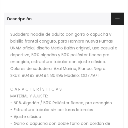
Descripción
Sudadera hoodie de adulto con gorro o capucha y
bolsillo frontal canguro, para Hombre nueva Pumas
UNAM oficial, diseño Medio Balón original, uso casual o
deportiva, 50% algodón y 50% poliéster fleece pre
encogido, estructura tubular con ajuste clásico.
Colores de sudadera: Azul Marino, Blanco, Negro.
SKUS: 80493 80494 80495 Modelo: OD77971
C A R A C T E R Í S T I C A S
MATERIAL Y AJUSTE:
- 50% Algodón / 50% Poliéster fleece, pre encogido
- Estructura tubular sin costuras laterales
- Ajuste clásico
- Gorro o capucha con doble forro con cordón de