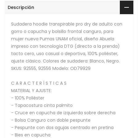
Descripción
Sudadera hoodie transpirable pro dry de adulto con
gorro o capucha y bolsillo frontal canguro, para
mujer nueva Pumas UNAM oficial, diseño Abuela
impreso con tecnología DTG (directo a la prenda)
tacto cero, uso casual o deportiva, 100% poliéster,
ajuste clásico. Colores de sudadera: Blanco, Negro.
SKUS: 92555, 92556 Modelo: OD79929
C A R A C T E R Í S T I C A S
MATERIAL Y AJUSTE:
- 100% Poliéster
- Tapacostura cinta palmito
- Cruce en capucha de izquierda sobre derecha
- Bolsa Canguro con doble pespunte
- Pespunte con dos agujas centrado en pretina
- Bies en capucha