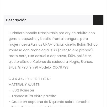
Descripción
Sudadera hoodie transpirable pro dry de adulto con
gorro o capucha y bolsillo frontal canguro, para
mujer nueva Pumas UNAM oficial, diseño Balón School
impreso con tecnología DTG (directo a la prenda)
tacto cero, uso casual o deportiva, 100% poliéster,
ajuste clásico. Colores de sudadera: Negro, Blanco.
SKUS: 91790, 91791 Modelo: OD79793
C A R A C T E R Í S T I C A S
MATERIAL Y AJUSTE:
- 100% Poliéster
- Tapacostura cinta palmito
- Cruce en capucha de izquierda sobre derecha