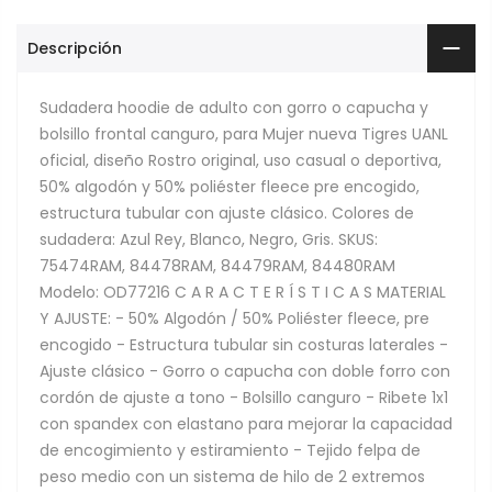
Descripción
Sudadera hoodie de adulto con gorro o capucha y
bolsillo frontal canguro, para Mujer nueva Tigres UANL
oficial, diseño Rostro original, uso casual o deportiva,
50% algodón y 50% poliéster fleece pre encogido,
estructura tubular con ajuste clásico. Colores de
sudadera: Azul Rey, Blanco, Negro, Gris. SKUS:
75474RAM, 84478RAM, 84479RAM, 84480RAM
Modelo: OD77216 C A R A C T E R Í S T I C A S MATERIAL
Y AJUSTE: - 50% Algodón / 50% Poliéster fleece, pre
encogido - Estructura tubular sin costuras laterales -
Ajuste clásico - Gorro o capucha con doble forro con
cordón de ajuste a tono - Bolsillo canguro - Ribete 1x1
con spandex con elastano para mejorar la capacidad
de encogimiento y estiramiento - Tejido felpa de
peso medio con un sistema de hilo de 2 extremos