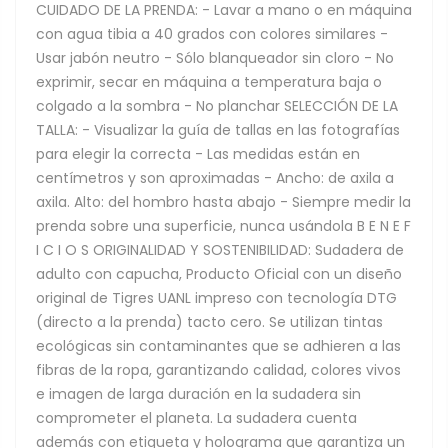
CUIDADO DE LA PRENDA: - Lavar a mano o en máquina
con agua tibia a 40 grados con colores similares -
Usar jabón neutro - Sólo blanqueador sin cloro - No
exprimir, secar en máquina a temperatura baja o
colgado a la sombra - No planchar SELECCIÓN DE LA
TALLA: - Visualizar la guía de tallas en las fotografías
para elegir la correcta - Las medidas están en
centímetros y son aproximadas - Ancho: de axila a
axila. Alto: del hombro hasta abajo - Siempre medir la
prenda sobre una superficie, nunca usándola B E N E F
I C I O S ORIGINALIDAD Y SOSTENIBILIDAD: Sudadera de
adulto con capucha, Producto Oficial con un diseño
original de Tigres UANL impreso con tecnología DTG
(directo a la prenda) tacto cero. Se utilizan tintas
ecológicas sin contaminantes que se adhieren a las
fibras de la ropa, garantizando calidad, colores vivos
e imagen de larga duración en la sudadera sin
comprometer el planeta. La sudadera cuenta
además con etiqueta y holograma que garantiza un