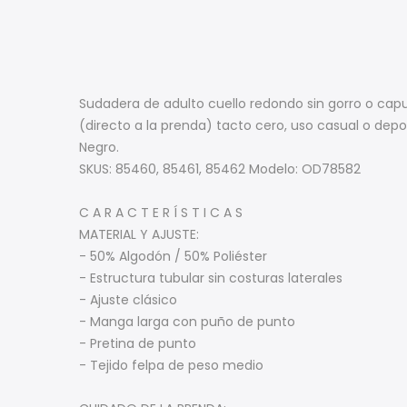
Sudadera de adulto cuello redondo sin gorro o capu
(directo a la prenda) tacto cero, uso casual o depo
Negro.
SKUS: 85460, 85461, 85462 Modelo: OD78582
C A R A C T E R Í S T I C A S
MATERIAL Y AJUSTE:
- 50% Algodón / 50% Poliéster
- Estructura tubular sin costuras laterales
- Ajuste clásico
- Manga larga con puño de punto
- Pretina de punto
- Tejido felpa de peso medio