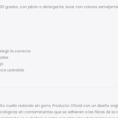
 30 grados, con jabón o detergente, lavar con colores semejant
elegir la correcta
madas
jo
unca usándola.
to cuello redondo sin gorro, Producto Oficial con un diseño ori
 ecológicas sin contaminantes que se adhieren a las fibras de la