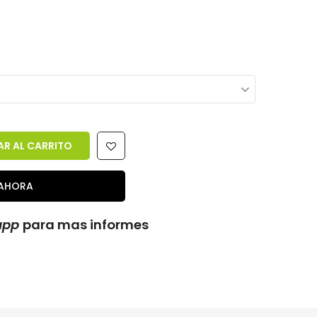
R AL CARRITO
AHORA
app
para mas informes