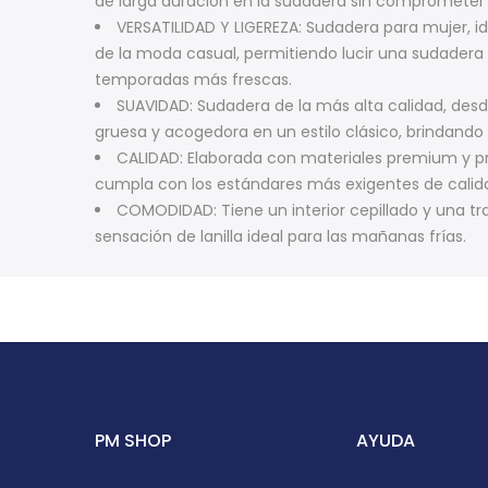
de larga duración en la sudadera sin comprometer 
VERSATILIDAD Y LIGEREZA: Sudadera para mujer, i
de la moda casual, permitiendo lucir una sudadera ún
temporadas más frescas.
SUAVIDAD: Sudadera de la más alta calidad, desde
gruesa y acogedora en un estilo clásico, brindando
CALIDAD: Elaborada con materiales premium y p
cumpla con los estándares más exigentes de calid
COMODIDAD: Tiene un interior cepillado y una 
sensación de lanilla ideal para las mañanas frías.
PM SHOP
AYUDA