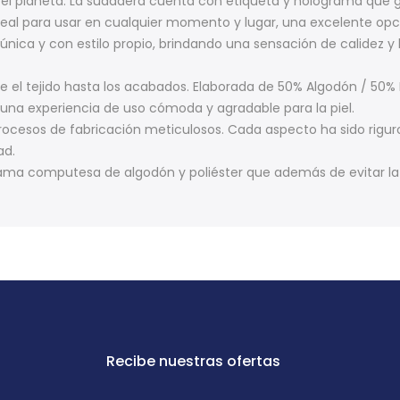
el planeta. La sudadera cuenta con etiqueta y holograma que ga
deal para usar en cualquier momento y lugar, una excelente opc
ica y con estilo propio, brindando una sensación de calidez y lig
 el tejido hasta los acabados. Elaborada de 50% Algodón / 50% Po
 una experiencia de uso cómoda y agradable para la piel.
rocesos de fabricación meticulosos. Cada aspecto ha sido rigu
ad.
trama computesa de algodón y poliéster que además de evitar 
Recibe nuestras ofertas