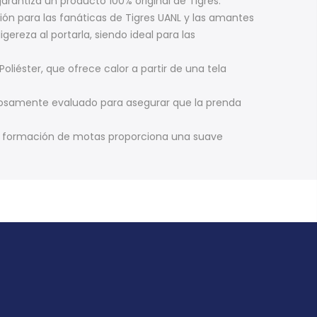
rantiza un producto 100% original de Tigres.
ión para las fanáticas de Tigres UANL y las amantes
ereza al portarla, siendo ideal para las
liéster, que ofrece calor a partir de una tela
rosamente evaluado para asegurar que la prenda
la formación de motas proporciona una suave