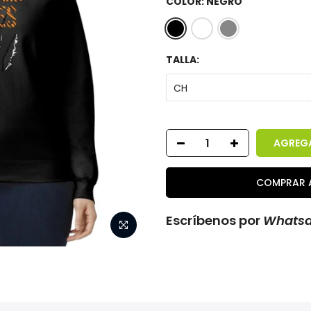
COLOR:
NEGRO
TALLA:
CH
AGREGA
COMPRAR 
Escríbenos por
Whats