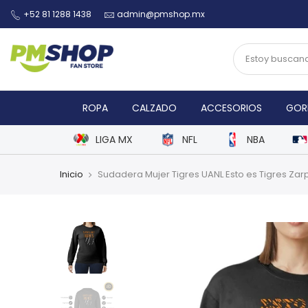
+52 81 1288 1438
admin@pmshop.mx
ROPA
CALZADO
ACCESORIOS
GOR
LIGA MX
NFL
NBA
Inicio
Sudadera Mujer Tigres UANL Esto es Tigres Za