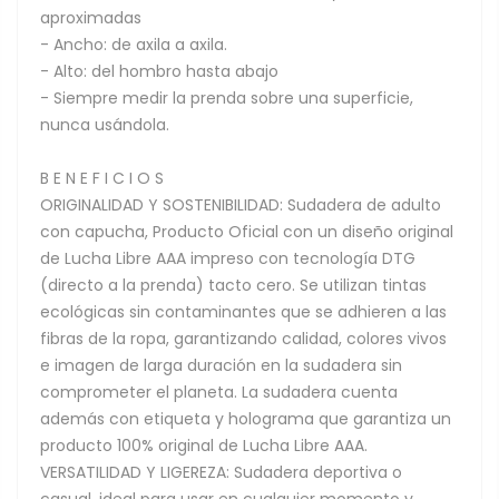
aproximadas
- Ancho: de axila a axila.
- Alto: del hombro hasta abajo
- Siempre medir la prenda sobre una superficie,
nunca usándola.
B E N E F I C I O S
ORIGINALIDAD Y SOSTENIBILIDAD: Sudadera de adulto
con capucha, Producto Oficial con un diseño original
de Lucha Libre AAA impreso con tecnología DTG
(directo a la prenda) tacto cero. Se utilizan tintas
ecológicas sin contaminantes que se adhieren a las
fibras de la ropa, garantizando calidad, colores vivos
e imagen de larga duración en la sudadera sin
comprometer el planeta. La sudadera cuenta
además con etiqueta y holograma que garantiza un
producto 100% original de Lucha Libre AAA.
VERSATILIDAD Y LIGEREZA: Sudadera deportiva o
casual, ideal para usar en cualquier momento y