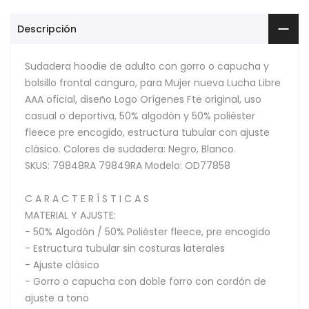
Descripción
Sudadera hoodie de adulto con gorro o capucha y
bolsillo frontal canguro, para Mujer nueva Lucha Libre
AAA oficial, diseño Logo Orígenes Fte original, uso
casual o deportiva, 50% algodón y 50% poliéster
fleece pre encogido, estructura tubular con ajuste
clásico. Colores de sudadera: Negro, Blanco.
SKUS: 79848RA 79849RA Modelo: OD77858
C A R A C T E R Í S T I C A S
MATERIAL Y AJUSTE:
- 50% Algodón / 50% Poliéster fleece, pre encogido
- Estructura tubular sin costuras laterales
- Ajuste clásico
- Gorro o capucha con doble forro con cordón de
ajuste a tono