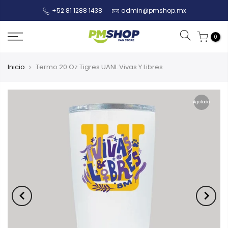
+52 81 1288 1438
admin@pmshop.mx
0
Inicio
Termo 20 Oz Tigres UANL Vivas Y Libres
Agotado