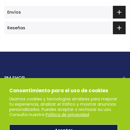
Envíos
Reseñas
PM SHOP
Consentimiento para el uso de cookies
AYUDA
Usamos cookies y tecnologías similares para mejorar
tu experiencia, analizar el tráfico y mostrar anuncios
personalizados. Puedes aceptar o rechazar su uso.
Recibe nuestras ofertas
Consulta nuestra
Política de privacidad