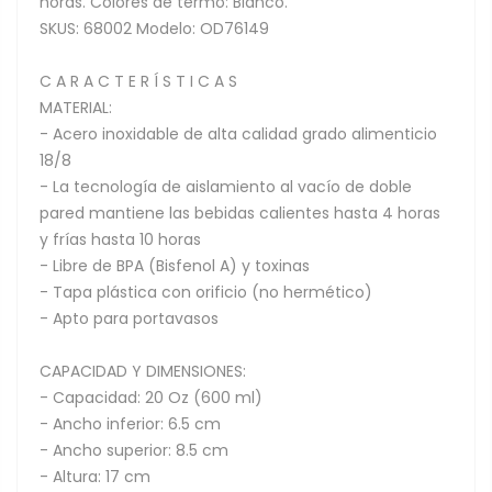
horas. Colores de termo: Blanco.
SKUS: 68002 Modelo: OD76149
C A R A C T E R Í S T I C A S
MATERIAL:
- Acero inoxidable de alta calidad grado alimenticio
18/8
- La tecnología de aislamiento al vacío de doble
pared mantiene las bebidas calientes hasta 4 horas
y frías hasta 10 horas
- Libre de BPA (Bisfenol A) y toxinas
- Tapa plástica con orificio (no hermético)
- Apto para portavasos
CAPACIDAD Y DIMENSIONES:
- Capacidad: 20 Oz (600 ml)
- Ancho inferior: 6.5 cm
- Ancho superior: 8.5 cm
- Altura: 17 cm