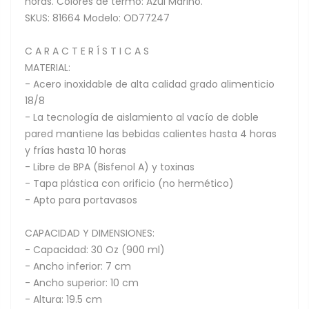
horas. Colores de termo: Azul Marino.
SKUS: 81664 Modelo: OD77247
C A R A C T E R Í S T I C A S
MATERIAL:
- Acero inoxidable de alta calidad grado alimenticio
18/8
- La tecnología de aislamiento al vacío de doble
pared mantiene las bebidas calientes hasta 4 horas
y frías hasta 10 horas
- Libre de BPA (Bisfenol A) y toxinas
- Tapa plástica con orificio (no hermético)
- Apto para portavasos
CAPACIDAD Y DIMENSIONES:
- Capacidad: 30 Oz (900 ml)
- Ancho inferior: 7 cm
- Ancho superior: 10 cm
- Altura: 19.5 cm