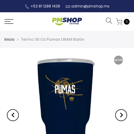
+52 81 1288 1438
admin@pmshop.mx
0
Inicio
Termo 30 Oz Pumas UNAM Balón
Agotado