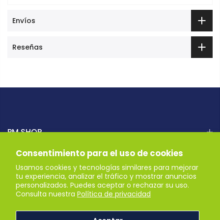
Envíos
Reseñas
PM SHOP
Consentimiento para el uso de cookies
AYUDA
Usamos cookies y tecnologías similares para mejorar
tu experiencia, analizar el tráfico y mostrar anuncios
personalizados. Puedes aceptar o rechazar su uso.
Recibe nuestras ofertas
Consulta nuestra
Política de privacidad